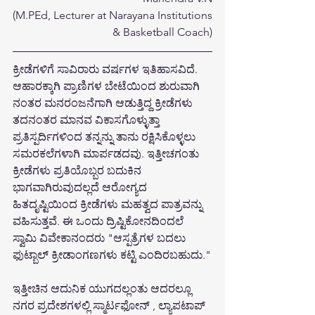
(M.PEd, Lecturer at Narayana Institutions
 & Basketball Coach)
ಕ್ರೀಡೆಗಳಿಗೆ ಸಾವಿರಾರು ವರ್ಷಗಳ ಇತಿಹಾಸವಿದೆ. 
ಆಹಾರಕ್ಕಾಗಿ ಪ್ರಾಣಿಗಳ ಬೇಟೆಯಿಂದ ಶುರುವಾಗಿ 
ನಂತರ ಮನರಂಜನೆಗಾಗಿ ಆಡುತ್ತಿದ್ದ ಕ್ರೀಡೆಗಳು 
ತದನಂತರ ಮಾನವ ವಿಕಾಸಗೊಳ್ಳುತ್ತಾ 
ಪ್ರತಿಸ್ಪರ್ದಿಗಳಿಂದ ತನ್ನನ್ನು ತಾನು ರಕ್ಷಿಸಿಕೊಳ್ಳಲು 
ಸಮರಕಲೆಗಳಾಗಿ ಮಾರ್ಪಡದವು. ಇತ್ತೀಚಗಂತು 
ಕ್ರೀಡೆಗಳು ಪ್ರತಿಯೊಬ್ಬರ ಬದುಕಿನ 
ಭಾಗವಾಗಿರುವುದಲ್ಲದೆ ಆರೋಗ್ಯದ 
ಹಿತದೃಷ್ಟಿಯಿಂದ ಕ್ರೀಡೆಗಳು ಮಹತ್ವದ ಪಾತ್ರವನ್ನು 
ವಹಿಸುತ್ತವೆ. ಈ ಒಂದು ದ್ರಿಷ್ಟಿಕೋನದಿಂದಲೆ 
ಸ್ವಾಮಿ ವಿವೇಕಾನಂದರು "ಆಸ್ಪತ್ರೆಗಳ ಬದಲು 
ಫುಟ್ಬಾಲ್ ಕ್ರೀಡಾಂಗಣಗಳು ಕಟ್ಟಿ ಎಂದಿರಬಹುದು."
ಇತ್ತೀಚಿನ ಆದುನಿಕ ಯುಗದಲ್ಲಂತು ಆದರಲ್ಲೂ 
ನಗರ ಪ್ರದೇಶಗಳಲ್ಲಿ ಸ್ಮಾರ್ಟಫೋನ್ , ಲ್ಯಾಪಟಾಪ್ 