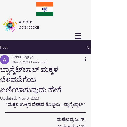
Ardour
Basketball
Post
Rahul Dagliya
Nov 6, 2023
1 min read
ಬ್ಯಾಸ್ಕೆಟ್‌ಬಾಲ್ ಮಕ್ಕಳ
ಬೆಳವಣಿಗೆಯ
ಏಣಿಯಾಗುವುದು ಹೇಗೆ
Updated:
Nov 8, 2023
"ಮಕ್ಕಳ ಉಕ್ಕಿನ ದೇಹದ ತೊಟ್ಟಿಲು - ಬ್ಯಾಸ್ಕೆಟ್ಬಾಲ್"
ಮಹೇಂದ್ರ ವಿ. ನ್.
Mahendra V.N